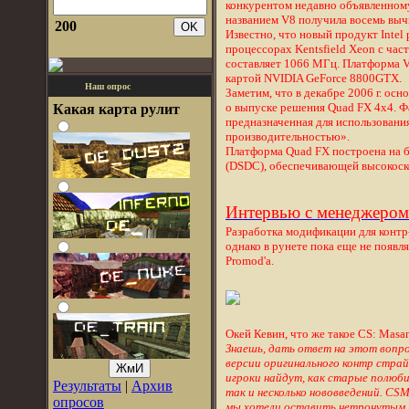
конкурентом недавно объявленном
названием V8 получила восемь выч
200
Известно, что новый продукт Intel
процессорах Kentsfield Xeon с час
составляет 1066 МГц. Платформа 
картой NVIDIA GeForce 8800GTX.
Наш опрос
Заметим, что в декабре 2006 г. ос
о выпуске решения Quad FX 4x4. Ф
Какая карта рулит
предназначенная для использовани
производительностью».
Платформа Quad FX построена на ба
(DSDC), обеспечивающей высокоск
Интервью с менеджером 
Разработка модификации для контр-
однако в рунете пока еще не появл
Promod'а.
Окей Кевин, что же такое CS: Masa
Знаешь, дать ответ на этот вопро
версии оригинального контр страй
игроки найдут, как старые полюби
Результаты
|
Архив
так и несколько нововведений. CSM 
опросов
мы хотели оставить нетронутым 