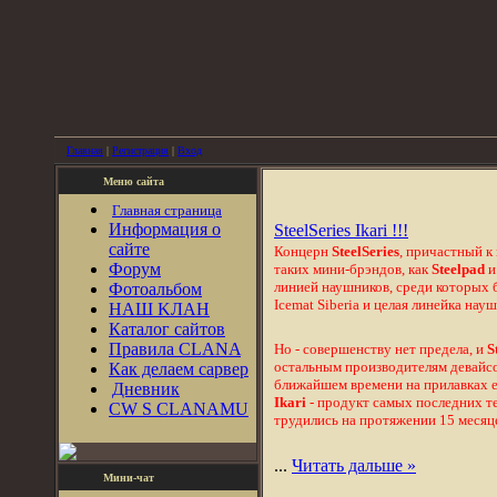
Главная
|
Регистрация
|
Вход
Меню сайта
Главная страница
Информация о
SteelSeries Ikari !!!
сайте
Концерн
SteelSeries
, причастный к
Форум
таких мини-брэндов, как
Steelpad
линией наушников, среди которых 
Фотоальбом
Icemat Siberia и целая линейка на
НАШ KЛАН
Каталог сайтов
Правила CLANA
Но - совершенству нет предела, и
S
остальным производителям девайсо
Как делаем сарвер
ближайшем времени на прилавках 
Дневник
Ikari
- продукт самых последних т
CW S CLANAMU
трудились на протяжении 15 месяц
...
Читать дальше »
Мини-чат