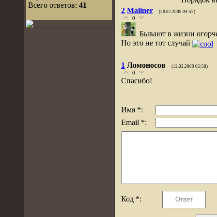
Всего ответов:
41
2
Maliner
(28.02.2009 04:52)
0
Бывают в жизни огорч
Но это не тот случай
1
Ломоносов
(12.02.2009 05:58)
0
Спасибо!
Имя *:
Email *:
Код *: