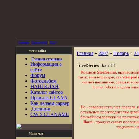
Главная
|
Регистрация
|
Вход
Меню сайта
Главная
»
2007
»
Ноябрь
»
24
Главная страница
Информация о
SteelSeries Ikari !!!
сайте
Концерн
SteelSeries
, причастны
Форум
таких мини-брэндов, как
Steelpad
Фотоальбом
линией наушников, среди которы
НАШ KЛАН
Icemat Siberia и целая ли
Каталог сайтов
Правила CLANA
Как делаем сарвер
Но - совершенству нет предела, 
Дневник
остальным производителям девай
CW S CLANAMU
ближайшем времени на прилавка
Ikari
- продукт самых последни
трудились н
Мини-чат