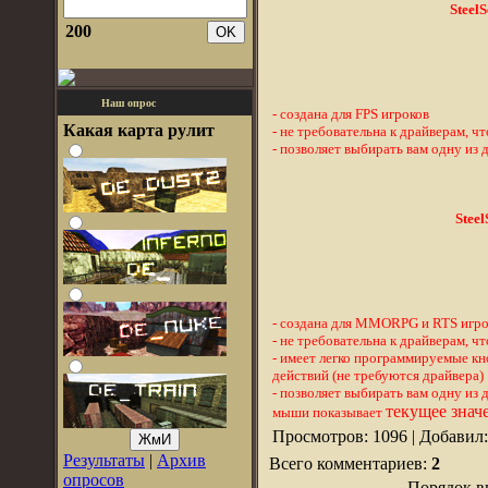
SteelS
200
Наш опрос
- создана для FPS игроков
Какая карта рулит
- не требовательна к драйверам, 
- позволяет выбирать вам одну из 
Steel
- создана для MMORPG и RTS игро
- не требовательна к драйверам, 
- имеет легко программируемые к
действий (не требуются драйвера)
- позволяет выбирать вам одну из
текущее знач
мыши показывает
Просмотров: 1096 | Добавил
Результаты
|
Архив
Всего комментариев:
2
опросов
Порядок в